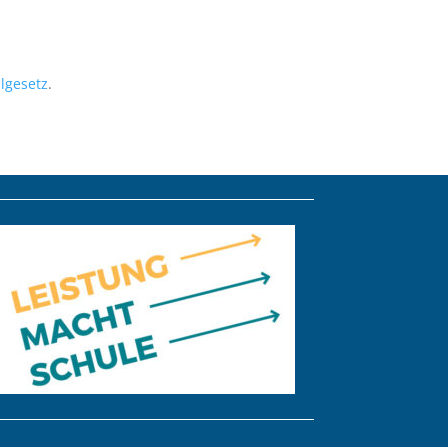
lgesetz
.